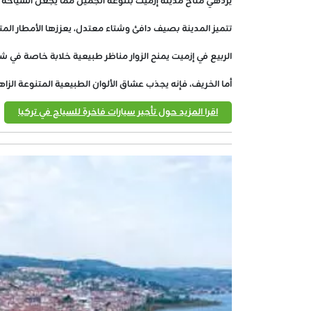
يزدهي مناخ مدينة إزميت بتنوعه الجميل مما يجعل السياحة 
تتميز المدينة بصيف دافئ وشتاء معتدل، يعززها الأمطار المت
الربيع في إزميت يمنح الزوار مناظر طبيعية خلابة خاصة في شل
أما الخريف، فإنه يجذب عشاق الألوان الطبيعية المتنوعة الزا
اقرا المزيد حول تأجير سيارات فاخرة للسياح في تركيا