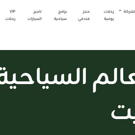
لشركة
رحلات
حجز
برامج
تاجير
VIP
يومية
فندقي
سياحية
السيارات
رحلات
الم السياحية
يت