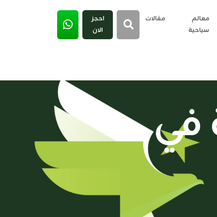
معالم
مقالات
احجز
سياحية
الان
 في