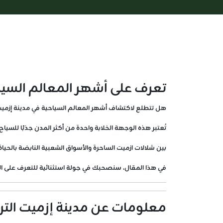
تعرف على أشهر المعالم السيا
هل تتطلع لاكتشاف أشهر المعالم السياحية في مدينة إزميت he most famous tourist attractions in Izmit
تُعتبر هذه الوجهة الخلابة واحدة من أكثر المدن جذبًا للسياح
بين شلالات ازميت الساحرة والأسواق الشعبية النابضة بالحياة، 
في هذا المقال، سنصحبك في جولة استثنائية للتعرف على الأ
معلومات عن مدينة إزميت التر