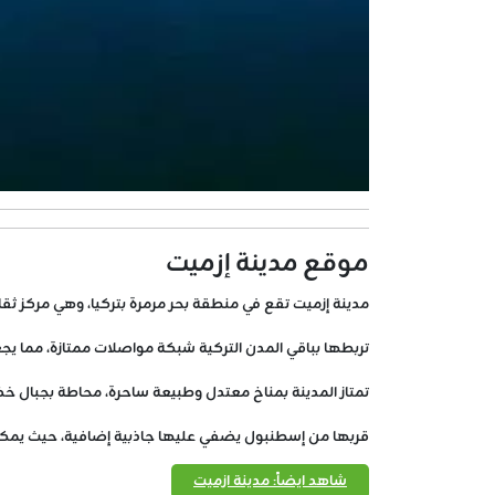
موقع مدينة إزميت
مدينة إزميت تقع في منطقة بحر مرمرة بتركيا، وهي مركز ثقاف
تربطها بباقي المدن التركية شبكة مواصلات ممتازة، مما ي
تمتاز المدينة بمناخ معتدل وطبيعة ساحرة، محاطة بجبال خض
قربها من إسطنبول يضفي عليها جاذبية إضافية، حيث يمكن ل
شاهد ايضاً: مدينة ازميت