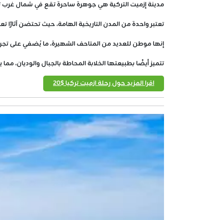
مدينة إزميت التركية هي جوهرة ساحرة تقع في شمال غرب ترك
تعتبر واحدة من المدن التاريخية الهامة، حيث تحتضن آثارًا تع
إنها موطن للعديد من المتاحف الشهيرة، ما يُضفي على تجربة ال
تتميز أيضًا بطبيعتها الخلابة المحاطة بالجبال والوديان، مم
اقرا المزيد حول رحلة ازميت تركيا $20