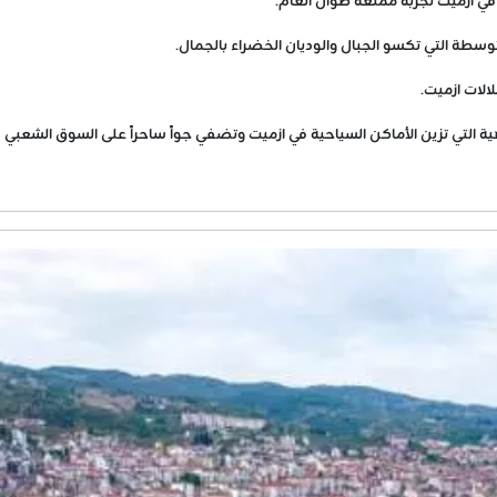
في ازميت تجربة ممتعة طوال العام.
وسطة التي تكسو الجبال والوديان الخضراء بالجمال.
الات ازميت.
هية التي تزين الأماكن السياحية في ازميت وتضفي جواً ساحراً على السوق الشعبي 