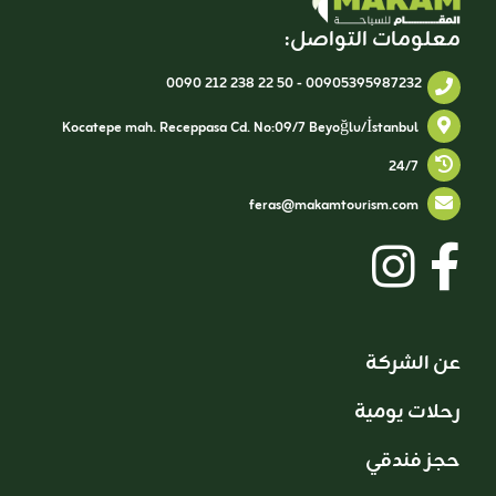
معلومات التواصل:
0090 212 238 22 50
-
00905395987232
Kocatepe mah. Receppasa Cd. No:09/7 Beyoğlu/İstanbul
24/7
feras@makamtourism.com
عن الشركة
رحلات يومية
حجز فندقي