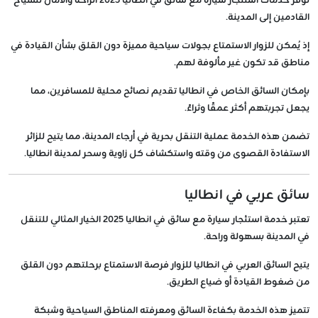
توفر خدمات استئجار سيارة مع سائق في انطاليا 2025 الراحة والأمان للسياح
القادمين إلى المدينة.
إذ يُمكن للزوار الاستمتاع بجولات سياحية مميزة دون القلق بشأن القيادة في
مناطق قد تكون غير مألوفة لهم.
بإمكان السائق الخاص في انطاليا تقديم نصائح محلية للمسافرين، مما
يجعل تجربتهم أكثر عمقًا وثراءً.
تضمن هذه الخدمة عملية التنقل بحرية في أرجاء المدينة، مما يتيح للزائر
الاستفادة القصوى من وقته واستكشاف كل زاوية وسحر لمدينة انطاليا.
سائق عربي في انطاليا
تعتبر خدمة استئجار سيارة مع سائق في انطاليا 2025 الخيار المثالي للتنقل
في المدينة بسهولة وراحة.
يتيح السائق العربي في انطاليا للزوار فرصة الاستمتاع برحلتهم دون القلق
من ضغوط القيادة أو ضياع الطريق.
تتميز هذه الخدمة بكفاءة السائق ومعرفته المناطق السياحية وشبكة