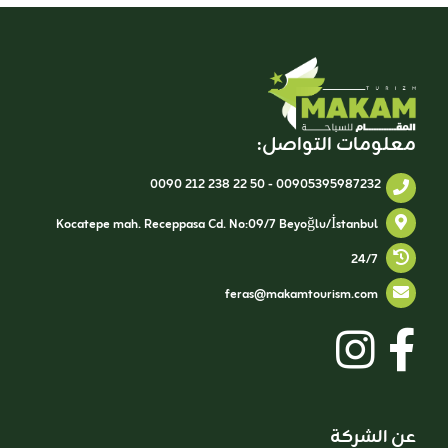
معلومات التواصل:
0090 212 238 22 50
-
00905395987232
Kocatepe mah. Receppasa Cd. No:09/7 Beyoğlu/İstanbul
24/7
feras@makamtourism.com
عن الشركة