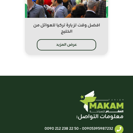
افضل وقت لزيارة تركيا للعوائل من
الخليج
عرض المزيد
معلومات التواصل:
0090 212 238 22 50
-
00905395987232