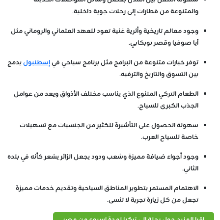
والمتنوعة من قطارات إلى رحلات جوية داخلية.
وجود معالم تاريخية وأثرية غنية تعود للعهد العثماني والروماني مثل
آيا صوفيا وقصر توبكابي.
توفر خيارات متنوعة من البرامج مثل برنامج سياحي في
إسطنبول
يدمج
بين التسوق والتاريخ والترفيه.
الطعام التركي المتنوع الذي يناسب مختلف الأذواق ويعد من عوامل
الجذب الكبرى للسياح.
سهولة الحصول على التأشيرة للكثير من الجنسيات مع تسهيلات
خاصة للسياح العرب.
وجود أجواء ضيافة مميزة وشعب ودود يجعل الزائر يشعر كأنه في بلده
الثاني.
الاهتمام المستمر بتطوير المناطق السياحية وتقديم خدمات مميزة
تجعل من كل زيارة تجربة لا تنسى.
اقرا المزيد حول رحلة الى تركيا لمدة اسبوع من مصر