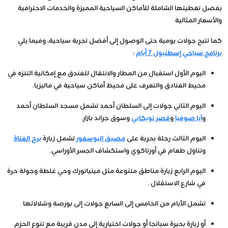
بفضل تغطيتها الشاملة للأماكن السياحية المميزة والخدمات الاحترافية
والأسعار المثالية
كما تتيح جولات يومية حتى الوصول إلى أفضل تجربة سياحية، وفيما يلي
برنامج سياحي إسطنبول 7 أيام
:
اليوم الأول استقبال من المطار والانتقال للفندق مع إمكانية التنزه في
محيط الفنادق والتعرف على محيط أماكن سياحية في ماليزيا.
اليوم الثاني جولات إلى السلطان أحمد تشمل مسجد السلطان أحمد
و
آيا صوفيا
و
قصر توبكابي
وسوق جراند بازار.
اليوم الثالث رحلة بحرية على
مضيق البوسفور
تشمل زيارة
برج الفتاة
وتناول طعام في أورتاكوي واستكشاف الجسر الأوراسي.
اليوم الرابع زيارة مناطق متنوعة مثل مينياتورك وحي غلطة وجولة حرة
في شارع الاستقلال .
تشمل الأيام من الخامس إلى السابع جولات إلى بورصة وشلالاتها
أو زيارة بحيرة سبانجا أو جولات اختيارية إلى مدن قريبة مع تنوع الحزم