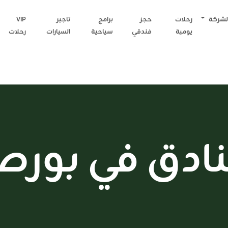
لشركة
رحلات
حجز
برامج
تاجير
VIP
يومية
فندقي
سياحية
السيارات
رحلات
ادق في بورص