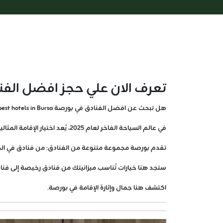
تعرف الان علي حجز افضل الفنادق
هل تبحث عن افضل الفنادق في بورصة The best hotels in Bursa للاستمتاع بعطلة لا تُنسى ؟
في عالم السياحة الفاخر لعام 2025، يُعد اختيار الإقامة المثالية أساسًا لتجربة سياحية مثيرة.
تقدم بورصة مجموعة متنوعة من الفنادق: من فنادق في الجبل
ستجد هنا خيارات تُناسب ميزانيتك من فنادق رخيصة إلى فنادق 5 نجوم، بجانب منتجعات وأكواخ تضفي طابعًا ساحرًا على إ
اكتشف هنا جمال وإثارة الإقامة في بورصة.