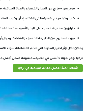
مرمريس – مزيج من الجبال الخضراء والمياه الصافية، مثال
كابادوكيا – رغم شهرتها في الشتاء، إلا أن ركوب المناط
طرابزون – مدينة خضراء على البحر الأسود، مفضلة لعش
بورصة – مزيج من الطبيعة الخضراء والشلالات وجبال أو
يمكن لكل زائر اختيار المدينة التي تلائم اهتماماته سواء للاس
تركيا توفر تجربة لا تُنسى في الصيف، متفوقة ضمن أجمل مدن 
شاهد ايضاً: افضل معالم سياحية في تركيا