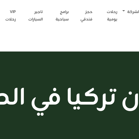
لشركة
رحلات
حجز
برامج
تاجير
VIP
يومية
فندقي
سياحية
السيارات
رحلات
تركيا في ا