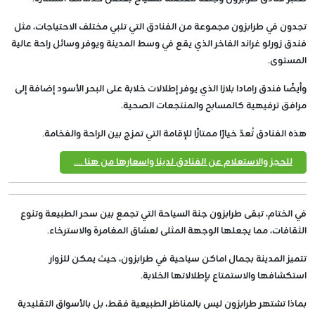
تجدون في طرابزون مجموعة من الفنادق التي تلبي مختلف الاحتياجات، مثل
فندق زورلو غراند الفاخر الذي يقع في وسط المدينة ويوفر وسائل راحة عالية
المستوى.
وأيضًا فندق رامادا بلازا الذي يوفر إطلالات خلابة على البحر الأسود إضافة إلى
مرافق ترفيهية كالمسابح والمنتجعات الصحية.
هذه الفنادق تُعدّ خيارًا ممتازًا للإقامة التي تمزج بين الراحة والفخامة.
للحجز والاستعلام عن الفنادق لدينا واسعارها من هنا ....
في الختام، تبقى طرابزون جنة السياحة التي تجمع بين سحر الطبيعة وتنوع
الثقافات، مما يجعلها الوجهة المثلى لعشاق المغامرة والاسترخاء.
تتميز المدينة بجمال اماكن سياحية في طرابزون، حيث يمكن للزوار
استكشافها والاستمتاع بإطلالاتها الخلابة.
بماذا تشتهر طرابزون ليس بالمناظر الطبيعية فقط، بل بالأسواق التقليدية