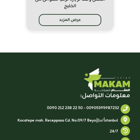
الخليج
عرض المزيد
معلومات التواصل:
0090 212 238 22 50
-
00905395987232
Kocatepe mah. Receppasa Cd. No:09/7 Beyoğlu/İstanbul
24/7