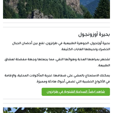
بحيرة أوزونجول
بحيرة أوزنجول، الجوهرة الطبيعية في طرابزون، تقع بين أحضان الجبال
الخضراء وتحيطها الغابات الكثيفة.
تشتهر بمياهها العذبة وهوائها النقي، مما يجعلها وجهة مفضلة لعشاق
الطبيعة.
يمكنك الاستمتاع بالمشي على ضفافها، تجربة المأكولات المحلية، والإقامة
في الأكواخ الخشبية التي تضفي أجواءً هادئة ومميزة.
شاهد ايضاً: السياحة الشتوية في طرابزون