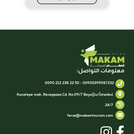
معلومات التواصل:
0090 212 238 22 50
-
00905395987232
Kocatepe mah. Receppasa Cd. No:09/7 Beyoğlu/İstanbul
24/7
feras@makamtourism.com