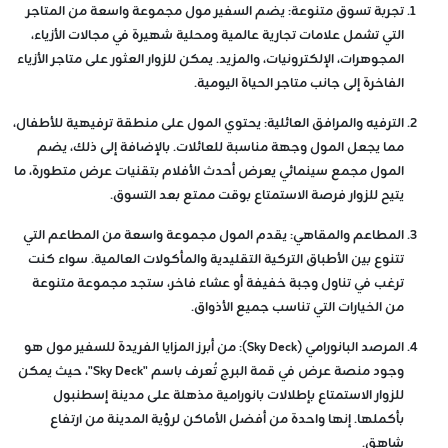
تجربة تسوق متنوعة:
يضم السفير مول مجموعة واسعة من المتاجر
التي تشمل علامات تجارية عالمية ومحلية شهيرة في مجالات الأزياء،
المجوهرات، الإلكترونيات، والمزيد. يمكن للزوار العثور على متاجر الأزياء
الفاخرة إلى جانب متاجر الحياة اليومية.
الترفيه والمرافق العائلية:
يحتوي المول على منطقة ترفيهية للأطفال،
مما يجعل المول وجهة مناسبة للعائلات. بالإضافة إلى ذلك، يضم
المول مجمع سينمائي يعرض أحدث الأفلام بتقنيات عرض متطورة، ما
يتيح للزوار فرصة الاستمتاع بوقت ممتع بعد التسوق.
المطاعم والمقاهي:
يقدم المول مجموعة واسعة من المطاعم التي
تتنوع بين الأطباق التركية التقليدية والمأكولات العالمية. سواء كنت
ترغب في تناول وجبة خفيفة أو عشاء فاخر، ستجد مجموعة متنوعة
من الخيارات التي تناسب جميع الأذواق.
المرصد البانورامي (Sky Deck):
من أبرز المزايا الفريدة للسفير مول هو
وجود منصة عرض في قمة البرج تُعرف باسم "Sky Deck"، حيث يمكن
للزوار الاستمتاع بإطلالات بانورامية مذهلة على مدينة إسطنبول
بأكملها. إنها واحدة من أفضل الأماكن لرؤية المدينة من ارتفاع
شاهق.