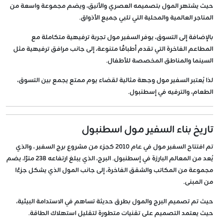
حيث يشتهر المول بتصميمه العصري والأنيق، ويضم مجموعة واسعة من
المتاجر العالمية والمحلية التي تلبي جميع الأذواق.
بالإضافة إلى التسوق، يوفر السفير مول تجربة ترفيهية متكاملة مع
المطاعم الفاخرة التي تقدم أطباقًا متنوعة، إلى جانب مرافق ترفيهية مثل
السينما والمناطق المخصصة للأطفال.
لذا يُعتبر السفير مول وجهة مثالية لقضاء يوم ممتع يجمع بين التسوق،
الطعام، والترفيه في إسطنبول.
تاريخ بناء السفير مول اسطنبول
تم افتتاح السفير مول في عام 2010 كجزء من مشروع برج السفير ، والذي
يُعد من المعالم البارزة في إسطنبول. البرج، الذي يبلغ ارتفاعه 238 مترًا، يضم
مجموعة من المكاتب والشقق الفاخرة، إلى جانب المول الذي يشكل جزءًا
من المبنى.
حيث تم تصميم البرج والمول بطرق حديثة تساهم في الاستدامة البيئية،
حيث يعتمد التصميم على تقنيات متطورة لتقليل استهلاك الطاقة.