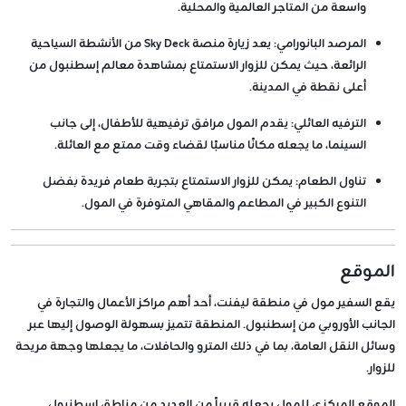
واسعة من المتاجر العالمية والمحلية.
المرصد البانورامي:
يعد زيارة منصة Sky Deck من الأنشطة السياحية
الرائعة، حيث يمكن للزوار الاستمتاع بمشاهدة معالم إسطنبول من
أعلى نقطة في المدينة.
الترفيه العائلي:
يقدم المول مرافق ترفيهية للأطفال، إلى جانب
السينما، ما يجعله مكانًا مناسبًا لقضاء وقت ممتع مع العائلة.
تناول الطعام:
يمكن للزوار الاستمتاع بتجربة طعام فريدة بفضل
التنوع الكبير في المطاعم والمقاهي المتوفرة في المول.
الموقع
يقع السفير مول في منطقة ليفنت، أحد أهم مراكز الأعمال والتجارة في
الجانب الأوروبي من إسطنبول. المنطقة تتميز بسهولة الوصول إليها عبر
وسائل النقل العامة، بما في ذلك المترو والحافلات، ما يجعلها وجهة مريحة
للزوار.
الموقع المركزي للمول يجعله قريباً من العديد من مناطق إسطنبول