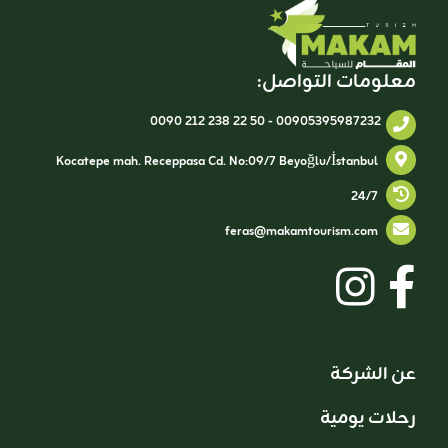
معلومات التواصل:
0090 212 238 22 50
-
00905395987232
Kocatepe mah. Receppasa Cd. No:09/7 Beyoğlu/İstanbul
24/7
feras@makamtourism.com
عن الشركة
رحلات يومية