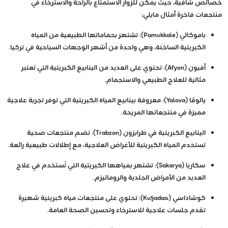
خصائص شافية، حيث يمكن للزوار الاستمتاع بالراحة والاسترخاء في
منتجعات فاخرة أمثال مايلي:
باموكالي (Pamukkale)
: تشتهر بحماماتها الطبيعية من المياه
الكبريتية الساخنة، وهي واحدة من أشهر الوجهات السياحية في تركيا.
أفيون (Afyon)
: تحتوي على العديد من الينابيع الكبريتية التي تعتبر
مثالية للعلاج الطبيعي والاستجمام.
يالوڤا (Yalova)
: معروفة بينابيع المياه الكبريتية التي توفر تجربة علاجية
مميزة في منتجعاتها المريحة.
الينابيع الكبريتية في طرابزون (Trabzon)
: تضم منتجعات صحية
تستخدم المياه الكبريتية للأغراض العلاجية، مع إطلالات طبيعية رائعة.
سكاريا (Sakarya)
: تشتهر بمياهها الكبريتية التي تُستخدم في علاج
العديد من الأمراض الجلدية والروماتيزم.
كوشاداسي (Kuşadası)
: تحتوي على منتجعات مياه كبريتية شهيرة
تقدم جلسات علاجية للاسترخاء وتحسين الصحة العامة.