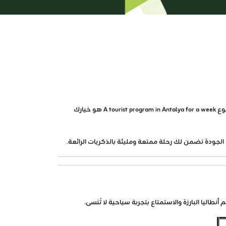
إذا كنت تبحث عن تجربة سياحية فريدة تجمع بين جمال الطبيعة وسحر التاريخ وروعة البحر، فإن حجز أفضل برنامج سياحي في انطاليا لمدة اسبوع A tourist program in Antalya for a week هو خيارك
الجودة تضمن لك رحلة ممتعة ومليئة بالذكريات الرائعة.
اليا البارزة والاستمتاع بتجربة سياحية لا تُنسى.