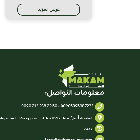
عرض المزيد
معلومات التواصل:
0090 212 238 22 50
-
00905395987232
Kocatepe mah. Receppasa Cd. No:09/7 Beyoğlu/İstanbul
24/7