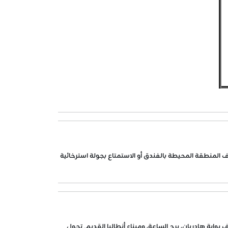
 المنطقة المحيطة بالفندق أو الاستمتاع بجولة استرخائية
بوابة هادريان، برج الساعة، وميناء أنطاليا القديم. تجول