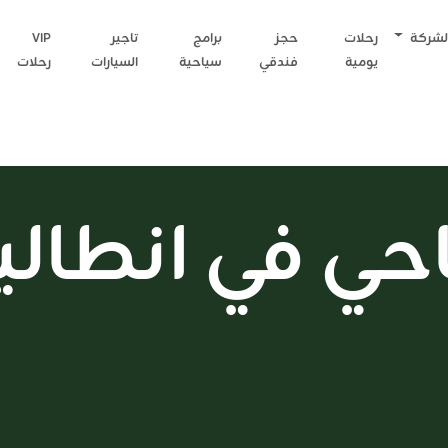
لشركة
رحلات
حجز
برامج
تاجير
VIP
يومية
فندقي
سياحية
السيارات
رحلات
حي في انطالي