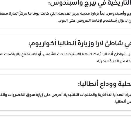
لتاريخية في بيرج وأسبندوس:
بندوس. ابدأ بزيارة مدينة بيرج القديمة، التي كانت يومًا ما مركزًا تجاريًا مهمً
 يزال يُستخدم لإقامة العروض حتى اليوم.
شاطئ لارا وزيارة أنطاليا أكواريوم:
شواطئ أنطاليا. يُمكنك هنا الاسترخاء تحت الشمس، أو الاستمتاع بالرياضات المائية
من الحياة البحرية.
لية ووداع أنطاليا:
راء الهدايا التذكارية والمنتجات التقليدية. احرص على زيارة سوق الخضروات والف
ن أنطاليا.