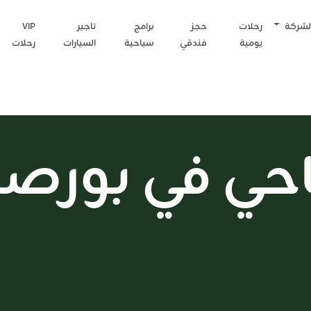
لشركة
رحلات
حجز
برامج
تاجير
VIP
يومية
فندقي
سياحية
السيارات
رحلات
احي في بورصة