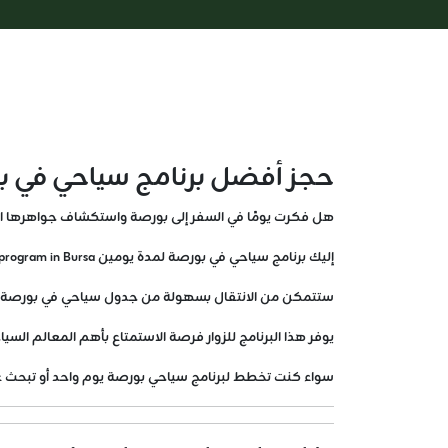
حجز أفضل برنامج سياحي في بورص
هل فكرت يومًا في السفر إلى بورصة واستكشاف جواهرها ا
إليك برنامج سياحي في بورصة لمدة يومين A two-day tourism program in Bursa مصمم بعناية ليوفر لك تجربة لا تُنسى في عام 2025.
ستتمكن من الانتقال بسهولة من جدول سياحي في بورصة لم
يوفر هذا البرنامج للزوار فرصة الاستمتاع بأهم المعالم الس
سواء كنت تخطط لبرنامج سياحي بورصة يوم واحد أو تبحث ع