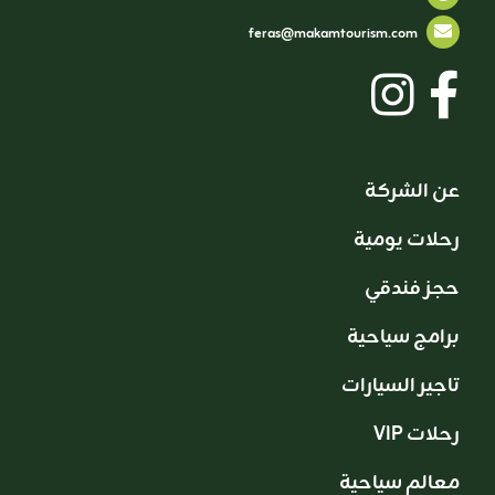
feras@makamtourism.com
عن الشركة
رحلات يومية
حجز فندقي
برامج سياحية
تاجير السيارات
VIP رحلات
معالم سياحية