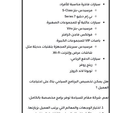
سيارات فاخرة مناسبة للأفراد:
مرسيدس-بنز S-Class
بي إم دبليو 7 Series
سيارات عائلية أو للمجموعات الصغيرة:
مرسيدس-بنز Vito
فولكس فاجن كرافتر
باصات VIP للمجموعات الكبيرة:
مرسيدس سبرينتر المجهزة بتقنيات حديثة مثل
شاشات عرض وإنترنت Wi-Fi.
سيارات الدفع الرباعي:
رينج روفر
تويوتا لاند كروزر
هل يمكن تخصيص البرنامج السياحي بناءً على احتياجات
العميل ؟
نعم، شركة مقام للسياحة توفر برامج مخصصة بالكامل:
اختيار الوجهات والمعالم التي يرغب العميل بزيارتها.