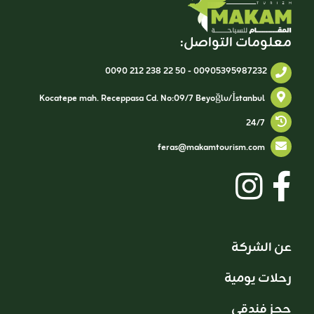
معلومات التواصل:
0090 212 238 22 50
-
00905395987232
Kocatepe mah. Receppasa Cd. No:09/7 Beyoğlu/İstanbul
24/7
feras@makamtourism.com
عن الشركة
رحلات يومية
حجز فندقي