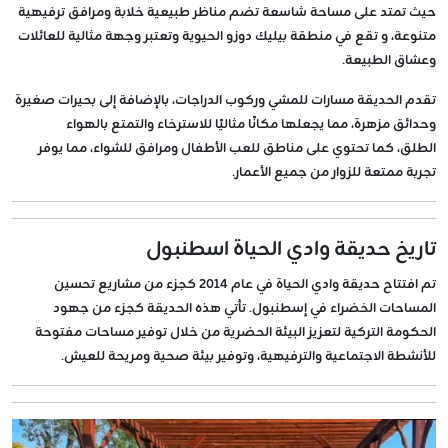
حيث تمتد على مساحة شاسعة تضم مناظر طبيعية خلابة ومرافق ترفيهية
متنوعة، و تقع في منطقة بيليك دوزو الحيوية وتعتبر وجهة مثالية للعائلات
وعشاق الطبيعة.
تقدم الحديقة مسارات للمشي وركوب الدراجات، بالإضافة إلى بحيرات صغيرة
وحدائق مزهرة، مما يجعلها مكانًا مثاليًا للاسترخاء والتمتع بالهواء
الطلق، كما تحتوي على مناطق للعب الأطفال ومرافق للشواء، مما يوفر
تجربة ممتعة للزوار من جميع الأعمار.
تاريخ حديقة وادي الحياة اسطنبول
تم افتتاح
حديقة وادي الحياة
في عام
2014
كجزء من مشاريع تحسين
المساحات الخضراء في إسطنبول. تأتي هذه الحديقة كجزء من جهود
الحكومة التركية لتعزيز البيئة الحضرية من خلال توفير مساحات مفتوحة
للأنشطة الاجتماعية والترفيهية، وتوفير بيئة صحية ومريحة للعيش.