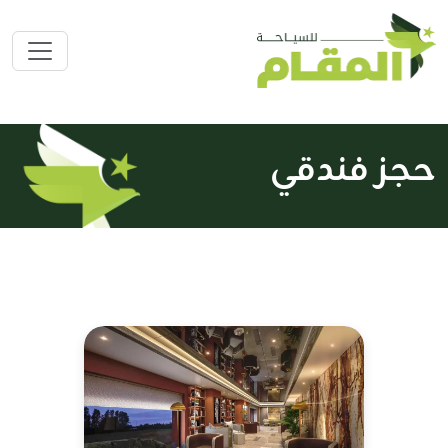
حجز فندقي