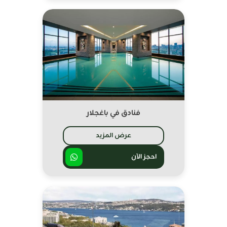
فنادق في باغجلار
عرض المزيد
احجز الآن