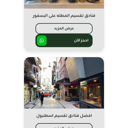
فنادق تقسيم المطله على البسفور
عرض المزيد
احجز الآن
افضل فنادق تقسيم اسطنبول