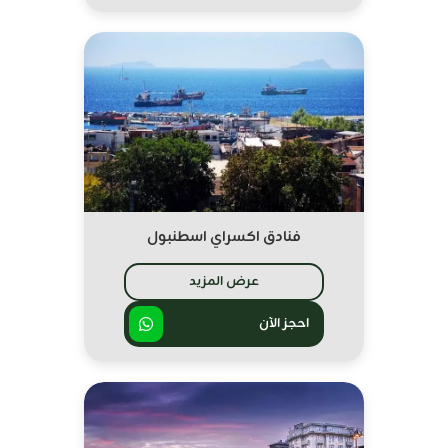
فنادق اكسراي اسطنبول
عرض المزيد
احجز الآن