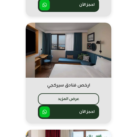
احجز الآن
ارخص فنادق سيركجي
عرض المزيد
احجز الآن