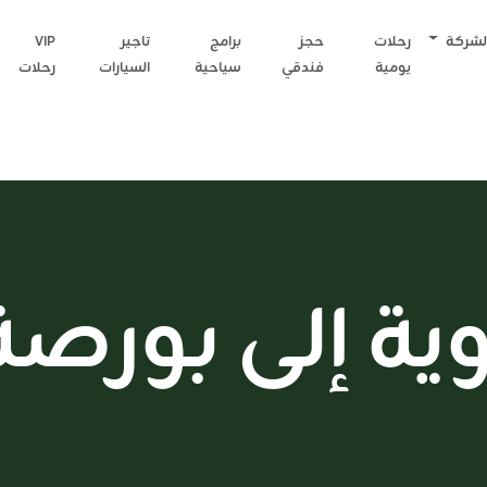
لشركة
رحلات
حجز
برامج
تاجير
VIP
يومية
فندقي
سياحية
السيارات
رحلات
ة إلى بورصة 