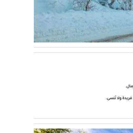
مال.
ريدة ولا تُنسى.