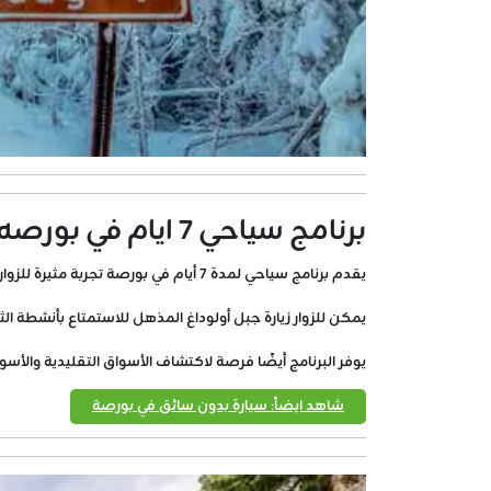
برنامج سياحي 7 ايام في بورصه
يقدم برنامج سياحي لمدة 7 أيام في بورصة تجربة مثيرة للزوار، حيث يمكنهم استكشاف جمال الطبيعة الخلابة والمعالم الثقافية الغنية.
يمكن للزوار زيارة جبل أولوداغ المذهل للاستمتاع بأنشطة الثلج 
يوفر البرنامج أيضًا فرصة لاكتشاف الأسواق التقليدية والأسو
شاهد ايضاً: سيارة بدون سائق في بورصة