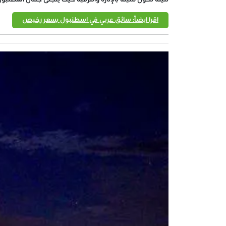
اقرا ايضاً: سائق عربي في اسطنبول بسعر رخيص