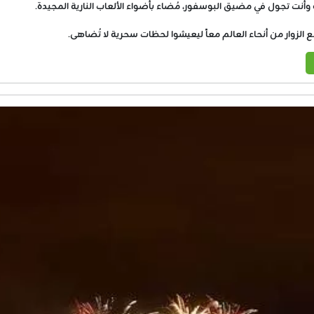
أنت تجول في مضيق البوسفور، مُضاء بأضواء الألعاب النارية المجيدة.
الزوار من أنحاء العالم معاً ليعيشوا لحظات سحرية لا تُضاهى.