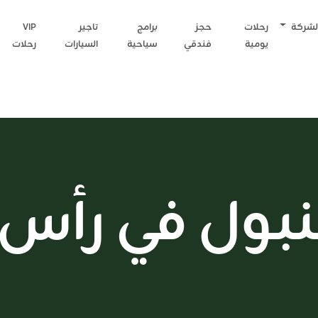
لشركة
رحلات
حجز
برامج
تاجير
VIP
يومية
فندقي
سياحية
السيارات
رحلات
بول في رأس 