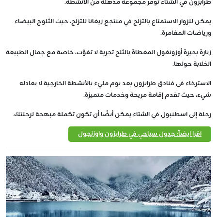
طرابزون في الشتاء توفر مجموعة مذهلة من الأنشطة.
يمكن للزوار الاستمتاع بالتزلج في منتجع زيغانا للتزلج، حيث الثلوج البيضاء
ورياضات المغامرة.
زيارة بحيرة أوزونغول المغطاة بالثلج تجربة لا تفوّت، خاصة مع جمال الطبيعة
الخلابة حولها.
الاسترخاء في فنادق طرابزون بعد يوم مليء بالأنشطة الخارجية لا يعادله
شيء، حيث تقدم إقامة مريحة وخدمات متميزة.
رحلة إلى اسطنبول في الشتاء يمكن أيضًا أن تكون تكملة مبهجة لرحلتك.
اقرا ايضاً: جدول سياحي في طرابزون واوزنجول