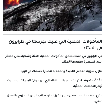
المأكولات المحلية التي عليك تجربتها في طرابزون
في الشتاء
في طرابزون في الشتاء، تتألق المأكولات المحلية دافئةً وشهية، مثل فطائر
البيدا الشهيرة بطعمها الجذاب.
تناول شوربة العدس اللذيذة والمغذية لنضارة جسمك في البرد.
لا تُفوَّت تجربة طبق المُهلم بالسمك الطازج من موانئ البحر الأسود، حيث
تُزهر النكهات المحلّية.
انتزع لحظات السعادة من مربى الكرز الحلو، بجانب الجبن الممزوج بالعسل
النقي.