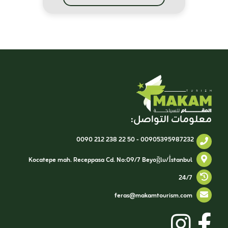
معلومات التواصل:
0090 212 238 22 50
-
00905395987232
Kocatepe mah. Receppasa Cd. No:09/7 Beyoğlu/İstanbul
24/7
feras@makamtourism.com