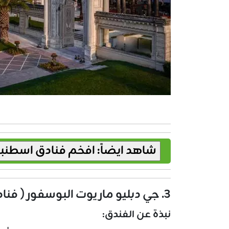
3. جي دبليو ماريوت البوسفور ( فنادق بشكتاش خمس نجوم )
نبذة عن الفندق: