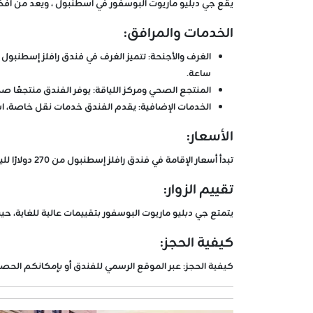
يقع
جي دبليو ماريوت البوسفور في اسطنبول
، ويعد من أفخ
الخدمات والمرافق:
الغرف والأجنحة:
ساعة.
المنتجع الصحي ومركز اللياقة:
يوفر الفندق منتجعًا صحيً
الخدمات الإضافية:
يقدم الفندق خدمات نقل خاصة، است
الأسعار:
تبدأ أسعار الإقامة في فندق رافلز إسطنبول من 270 دولارًا لليلة الواحدة، وقد تصل إلى 1000 دولار للأجنحة الفاخرة. تختلف الأسعار حسب الموسم والعروض المتاحة.
تقييم الزوار:
يتمتع
جي دبليو ماريوت البوسفور
بتقييمات عالية للغاية، حيث يثني ال
كيفية الحجز:
كيفية الحجز:
عبر الموقع الرسمي للفندق أو بإمكانكم الحص