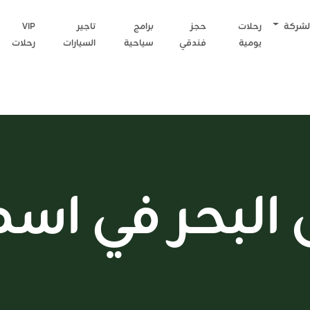
لشركة
رحلات
حجز
برامج
تاجير
VIP
يومية
فندقي
سياحية
السيارات
رحلات
 البحر في اس