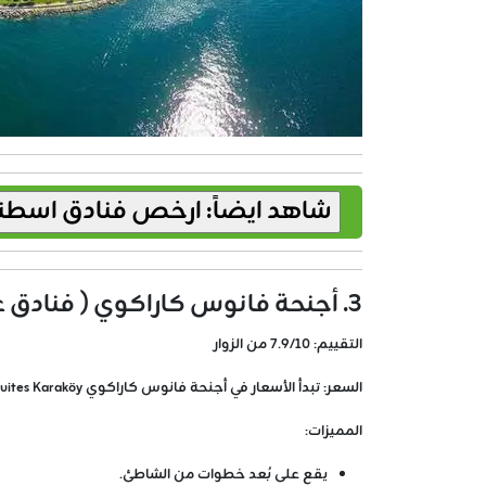
3. أجنحة فانوس كاراكوي ( فنادق على البحر في اسطنبول )
التقييم:
7.9/10 من الزوار
السعر:
تبدأ الأسعار في أجنحة فانوس كاراكوي Fanus Suites Karaköy من 100 دولار أمريكي لليلة الواحدة.
المميزات:
يقع على بُعد خطوات من الشاطئ.