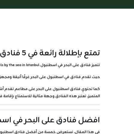
تمتع بإطلالة رائعة في 5 فنادق على البحر في اسطنبول
تتميز فنادق على البحر في اسطنبول Hotels by the sea in Istanbul بإطلالات خلابة على مضيق البوسفور وبحر مرمرة، مما يوفر تجربة فريدة من نوعها للزوار.
حيث تقدم فنادق في اسطنبول على البحر غرفًا أنيقة ومجهز
كما تحتوي فنادق اسطنبول على البحر على مطاعم تقدم أشهى 
المتميز، تعتبر هذه الفنادق وجهة مثالية للاستمتاع بإقامة 
افضل فنادق على البحر في اسط
في هذا المقال، نستعرض خمسة من أفضل فنادق اسطنبول على ا