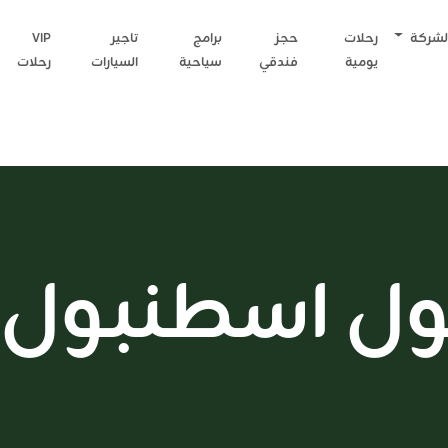
لشركة
رحلات
حجز
برامج
تاجير
VIP
يومية
فندقي
سياحية
السيارات
رحلات
ول اسطنبول