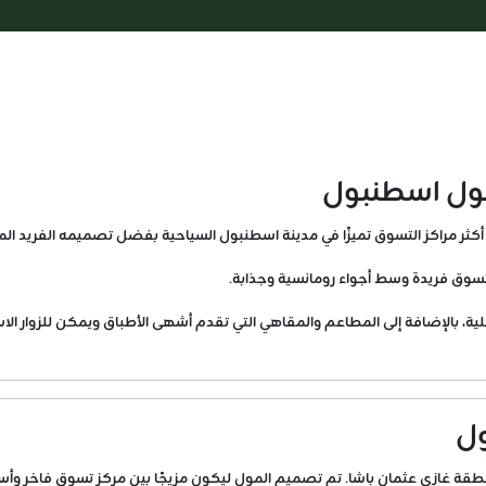
 مول اسطنبول
 تسوق فريدة وسط أجواء رومانسية وجذابة.
، بالإضافة إلى المطاعم والمقاهي التي تقدم أشهى الأطباق ويمكن للزوار الاست
ول
يا مول إسطنبول في عام 2015، ويقع في منطقة غازي عثمان باشا. تم تصميم المول ليكون مزيجًا بين مرك