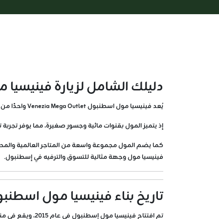
دليلك الشامل لزيارة فينيسيا
يُعد فينيسيا مول اسطنبول Venezia Mega Outlet واحدًا من أكثر مراكز التسوق تميزًا في مدينة اسطنبول السياحية بفضل تصميمه الفريد المستوحى من مدينة البندقية الإيطالية.
إذ يتميز المول بقنوات مائية وجسور صغيرة، مما يوفر تجربة
كما يضم المول مجموعة واسعة من المتاجر العالمية والمحلية
فينيسيا مول وجهة مثالية للتسوق والترفيه في إسطنبول.
تاريخ بناء فينيسيا مول اسطنب
تم افتتاح فينيس