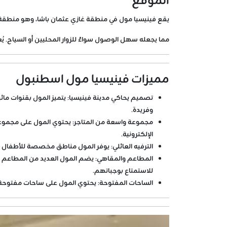
الموقع
يقع فينيسيا مول في منطقة غازي عثمان باشا، وهو منطقة تق
مما يجعله سهل الوصول سواءً للزوار المحليين أو السياح. 
مميزات فينيسيا مول اسطنبول
تصميم يحاكي مدينة فينيسيا
: يتميز المول بقنوات ما
وفريدة.
مجموعة واسعة من المتاجر
: يحتوي المول على مجموعة 
الإلكترونية.
الترفيه العائلي
: يوفر المول مناطق مخصصة للأطفال وأما
المطاعم والمقاهي
: يضم المول العديد من المطاعم وال
للاستمتاع بوجباتهم.
الساحات المفتوحة
: يحتوي المول على ساحات مفتوحة ت