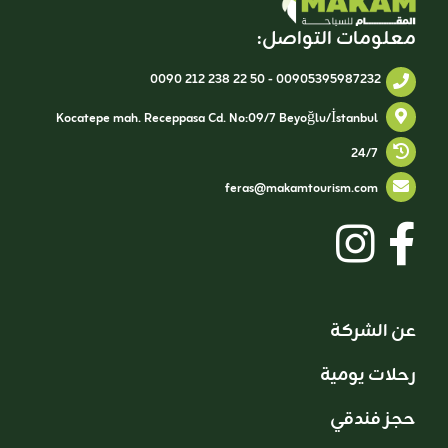
معلومات التواصل:
0090 212 238 22 50
-
00905395987232
Kocatepe mah. Receppasa Cd. No:09/7 Beyoğlu/İstanbul
24/7
feras@makamtourism.com
عن الشركة
رحلات يومية
حجز فندقي