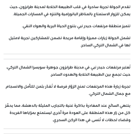
تقدم الجولة تجربة ساحرة في قلب الطبيعة الخلابة لمدينة طرابزون، حيث
يمكن للزوار الاستمتاع بالمناظر البانورامية والتنزه في المسارات الجميلة.
تتميز منطقة مرتفعات حيدر نبي بتنوع الحياة البرية والهواء النقي.
تشمل الجولة زيارات مميزة وإقامة مريحة تضمن للمشاركين تجربة لامثيل
لها في الشمال التركي الساحر.
تُعتبر مرتفعات حيدر نبي في مدينة طرابزون جوهرة سويسرا الشمال التركي،
حيث تجمع بين الطبيعة الخلابة والهدوء الساحر.
تجربة زيارة هذه المرتفعات تمنح الزوّار فرصة لا تُقدّر بثمن للتأمل والانسجام
مع جمال الشمال التركي.
ينتهي السائح عند المغادرة بذاكرة غنية بالتجارب المليئة بالدهشة، مما يحفّز
كل من زار هذه المنطقة على العودة مرة أخرى ليستمتع بمزاياها الفريدة
وقضاء لحظات لا تُنسى في هذا الركن السحري.