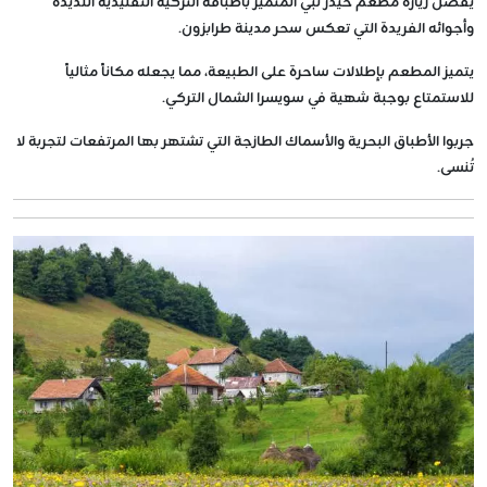
يفضل زيارة مطعم حيدر نبي المتميز بأطباقه التركية التقليدية اللذيذة
وأجوائه الفريدة التي تعكس سحر مدينة طرابزون.
يتميز المطعم بإطلالات ساحرة على الطبيعة، مما يجعله مكاناً مثالياً
للاستمتاع بوجبة شهية في سويسرا الشمال التركي.
جربوا الأطباق البحرية والأسماك الطازجة التي تشتهر بها المرتفعات لتجربة لا
تُنسى.