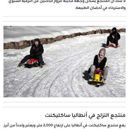
لا شك أن المنتجع يشكل وجهة محببة للزوار الباحثين عن الترفيه الشتوي
والاسترخاء في أحضان الطبيعة.
منتجع التزلج في أنطاليا ساكليكنت
يقع منتجع ساكليكنت في أنطاليا على ارتفاع 2,000 متر، ويعتبر واحداً من أبرز