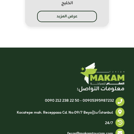
الخليج
عرض المزيد
معلومات التواصل:
0090 212 238 22 50
-
00905395987232
Kocatepe mah. Receppasa Cd. No:09/7 Beyoğlu/İstanbul
24/7
feras@makamtourism.com