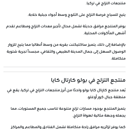
منتجعات التزلج في تركيا.
يتيح للسياح فرصة التزلج على الثلوج وسط أجواء جبلية خلابة.
يوفر المنتجع مرافق حديثة تشمل محال تأجير معدات التزلج ومطاعم تقدم
أشهى المأكولات المحلية.
بالإضافة إلى ذلك، يتميز ساكليكنت بقربه من وسط أنطاليا مما يتيح للزوار
الوصول السهل إلى جمال المدينة الطبيعي والثقافي، مجسداً تجربة شتوية
متكاملة.
منتجع التزلج في بولو كارتال كايا
يُعد منتجع كارتال كايا بولو واحدًا من أبرز منتجعات التزلج في تركيا، يقع في
منطقة جبال كور أوغلو.
يتميز المنتجع بوجود مسارات تزلج متنوعة تناسب جميع المستويات، مما
يجعله وجهة مثالية لهواة التزلج.
كما يوفر لزائريه مرافق راحة متكاملة تشمل الفنادق والمطاعم والمراكز