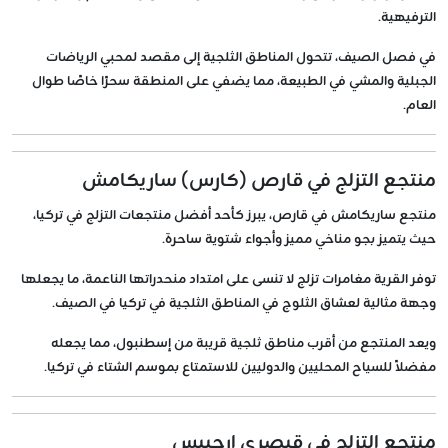
الترفيهية.
في فصل الصيف، تتحول المناطق الثلجية إلى مقصد لمحبي الرياضات
الجبلية والمشي في الطبيعة، مما يضفي على المنطقة سحرًا خاصًا طوال
العام.
منتجع التزلج في قارص (كارس) ساريكامش
منتجع ساريكامش في قارص، يبرز كأحد أفضل منتجعات التزلج في تركيا،
حيث يتميز بجو مناخي مميز وأجواء شتوية ساحرة.
توفر القرية مغامرات تزلج لا تنسى على امتداد منحدراتها الناعمة، ما يجعلها
وجهة مثالية لعشاق الثلوج في المناطق الثلجية في تركيا في الصيف.
ويعد المنتجع من أقرب مناطق ثلجية قريبة من إسطنبول، مما يجعله
مفضلاً للسياح المحليين والدوليين للاستمتاع بموسم الشتاء في تركيا.
منتجع التزلج في قيصري ارجييس