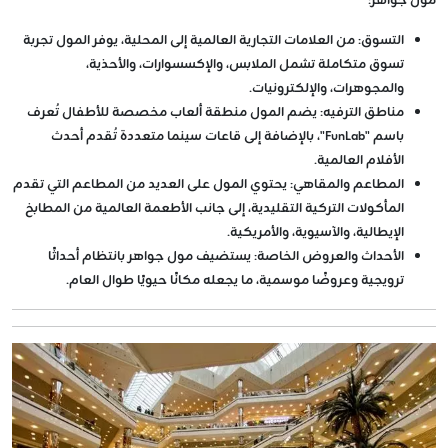
مول جواهر:
التسوق
: من العلامات التجارية العالمية إلى المحلية، يوفر المول تجربة
تسوق متكاملة تشمل الملابس، والإكسسوارات، والأحذية،
والمجوهرات، والإلكترونيات.
مناطق الترفيه
: يضم المول منطقة ألعاب مخصصة للأطفال تُعرف
باسم "FunLab"، بالإضافة إلى قاعات سينما متعددة تُقدم أحدث
الأفلام العالمية.
المطاعم والمقاهي
: يحتوي المول على العديد من المطاعم التي تقدم
المأكولات التركية التقليدية، إلى جانب الأطعمة العالمية من المطابخ
الإيطالية، والآسيوية، والأمريكية.
الأحداث والعروض الخاصة
: يستضيف مول جواهر بانتظام أحداثًا
ترويجية وعروضًا موسمية، ما يجعله مكانًا حيويًا طوال العام.