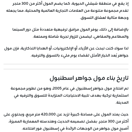
إذ يقع في منطقة شيشلي الحيوية، كما يضم المول أكثر من 300 متجر
تقدم مجموعة متنوعة من العلامات التجارية العالمية والمحلية، مما يجعله
وجهة مثالية لعشاق التسوق.
بالإضافة إلى ذلك، يوفر المول مرافق ترفيهية متعددة مثل دور السينما
والمطاعم والمقاهي، ليضمن للزوار تجربة شاملة وممتعة.
لذا سواء كنت تبحث عن الأزياء، أو الإلكترونيات، أو الهدايا التذكارية، فإن مول
جواهر يُعد الخيار الأمثل لقضاء يوم مليء بالتسوق والترفيه.
تاريخ بناء مول جواهر اسطنبول
تم افتتاح مول جواهر إسطنبول في عام 2005، وهو من تطوير مجموعة
استثمارية تركية بهدف تلبية الاحتياجات المتزايدة للتسوق والترفيه في
المدينة.
حيث يمتد المول على مساحة كبيرة تزيد عن 420,000 متر مربع، ويحتوي على
أكثر من 300 متجر. بفضل تصميمه الحديث وهندسته المعمارية المميزة،
أصبح مول جواهر من الوجهات الرائدة في إسطنبول فور افتتاحه.