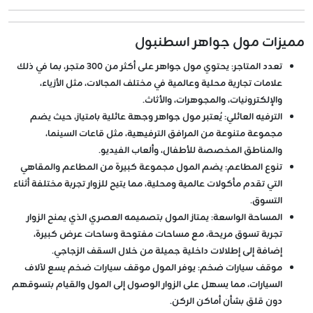
مميزات مول جواهر اسطنبول
تعدد المتاجر
: يحتوي مول جواهر على أكثر من 300 متجر، بما في ذلك
علامات تجارية محلية وعالمية في مختلف المجالات، مثل الأزياء،
والإلكترونيات، والمجوهرات، والأثاث.
الترفيه العائلي
: يُعتبر مول جواهر وجهة عائلية بامتياز، حيث يضم
مجموعة متنوعة من المرافق الترفيهية، مثل قاعات السينما،
والمناطق المخصصة للأطفال، وألعاب الفيديو.
تنوع المطاعم
: يضم المول مجموعة كبيرة من المطاعم والمقاهي
التي تقدم مأكولات عالمية ومحلية، مما يتيح للزوار تجربة مختلفة أثناء
التسوق.
المساحة الواسعة
: يمتاز المول بتصميمه العصري الذي يمنح الزوار
تجربة تسوق مريحة، مع مساحات مفتوحة وساحات عرض كبيرة،
إضافة إلى إطلالات داخلية جميلة من خلال السقف الزجاجي.
موقف سيارات ضخم
: يوفر المول موقف سيارات ضخم يسع لآلاف
السيارات، مما يسهل على الزوار الوصول إلى المول والقيام بتسوقهم
دون قلق بشأن أماكن الركن.