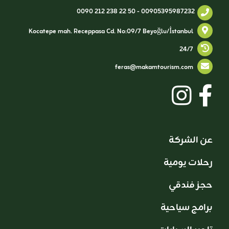
0090 212 238 22 50
-
00905395987232
Kocatepe mah. Receppasa Cd. No:09/7 Beyoğlu/İstanbul
24/7
feras@makamtourism.com
عن الشركة
رحلات يومية
حجز فندقي
برامج سياحية