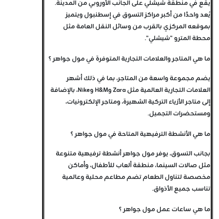
يقع في منطقة شيشلي على الجانب الأوروبي من المدينة.
يُعد واحدًا من أكبر مراكز التسوق في إسطنبول ويتميز
بموقعه المركزي بالقرب من وسائل النقل العامة مثل
محطة المترو "شيشلي".
ما هي المتاجر والعلامات التجارية المتوفرة في مول جواهر ؟
يضم مجموعة واسعة من المتاجر، بما في ذلك أشهر
العلامات التجارية العالمية مثل Zara وH&M وNike، بالإضافة
إلى متاجر الأزياء التركية الشهيرة، ومتاجر الإلكترونيات،
ومستحضرات التجميل.
ما هي الأنشطة الترفيهية المتاحة في مول جواهر ؟
بجانب التسوق، يوفر مول جواهر أنشطة ترفيهية متنوعة
مثل صالات السينما، منطقة ألعاب للأطفال، وأماكن
مخصصة لتناول الطعام تضم مطاعم محلية وعالمية
تناسب جميع الأذواق.
ما هي ساعات عمل مول جواهر ؟