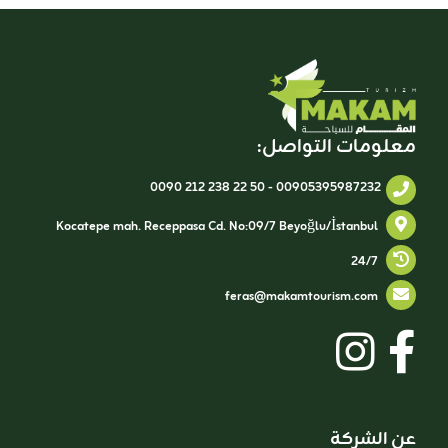
معلومات التواصل:
0090 212 238 22 50
-
00905395987232
Kocatepe mah. Receppasa Cd. No:09/7 Beyoğlu/İstanbul
24/7
feras@makamtourism.com
عن الشركة