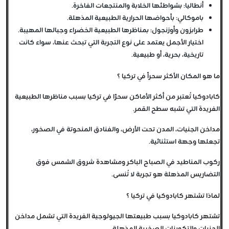
أنطاليا: بشواطئها الخلابة والمنتجعات الفاخرة.
باموكالي: بأحواضها الحرارية الطبيعية المذهلة.
طرابزون وأوزنجول: بمناظرها الطبيعية الخضراء وجبالها المهيبة.
اختيار الأجمل يعتمد على نوع التجربة التي تبحث عنها، سواء كانت
تاريخية، بحرية، أو طبيعية.
ما هو المكان الأكثر سحراً في تركيا ؟
كابادوكيا تُعتبر من أكثر الأماكن سحرًا في تركيا بسبب مناظرها الطبيعية
الفريدة التي تشبه سطح القمر.
مداخن الجنيات، المدن تحت الأرض، والفنادق المنحوتة في الصخور،
تجعلها وجهة استثنائية.
ركوب المناطيد في الصباح الباكر ومشاهدة شروق الشمس فوق
التضاريس المذهلة هو تجربة لا تُنسى.
لماذا تشتهر كابادوكيا في تركيا ؟
تشتهر كابادوكيا بسبب طبيعتها الجيولوجية الفريدة التي تشمل مداخن