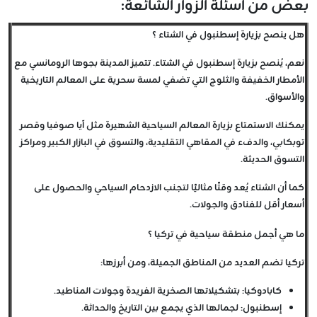
بعض من اسئلة الزوار الشائعة:
هل ينصح بزيارة إسطنبول في الشتاء ؟
نعم، يُنصح بزيارة إسطنبول في الشتاء. تتميز المدينة بجوها الرومانسي مع
الأمطار الخفيفة والثلوج التي تضفي لمسة سحرية على المعالم التاريخية
والأسواق.
يمكنك الاستمتاع بزيارة المعالم السياحية الشهيرة مثل آيا صوفيا وقصر
توبكابي، والدفء في المقاهي التقليدية، والتسوق في البازار الكبير ومراكز
التسوق الحديثة.
كما أن الشتاء يُعد وقتًا مثاليًا لتجنب الازدحام السياحي والحصول على
أسعار أقل للفنادق والجولات.
ما هي أجمل منطقة سياحية في تركيا ؟
تركيا تضم العديد من المناطق الجميلة، ومن أبرزها:
كابادوكيا: بتشكيلاتها الصخرية الفريدة وجولات المناطيد.
إسطنبول: لجمالها الذي يجمع بين التاريخ والحداثة.