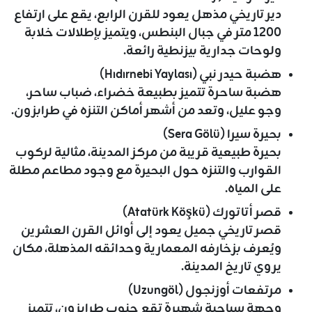
دير تاريخي مذهل يعود للقرن الرابع، يقع على ارتفاع
1200 متر في جبال البنطس، ويتميز بإطلالات خلابة
ولوحات جدارية بيزنطية رائعة.
هضبة حيدر نبي (Hıdırnebi Yaylası)
هضبة ساحرة تتميز بطبيعة خضراء، ضباب ساحر،
وجو عليل، وتعد من أشهر أماكن التنزه في طرابزون.
بحيرة سيرا (Sera Gölü)
بحيرة طبيعية قريبة من مركز المدينة، مثالية لركوب
القوارب والتنزه حول البحيرة مع وجود مطاعم مطلة
على المياه.
قصر أتاتورك (Atatürk Köşkü)
قصر تاريخي جميل يعود إلى أوائل القرن العشرين
ويُعرف بزخارفه المعمارية وحدائقه المذهلة، مكان
يروي تاريخ المدينة.
مرتفعات أوزنجول (Uzungöl)
وجهة سياحية شهيرة تقع جنوب طرابزون، تتميز