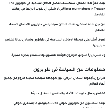
بينما تقرأ هذا المقال، ستكتشف افضل اماكن سياحية في طرابزون The
best tourist places in Trabzon التي لا ينبغي أن تفوت زيارتها في رحلتك
القادمة.
من بين هذه الاماكن، هناك اماكن سياحية في طرابزون للاطفال لإسعاد
الصغار.
تعرف أيضًا على خريطة الاماكن السياحية في طرابزون وتساءل بماذا تشتهر
طرابزون؟
ولا تنس زيارة اسواق طرابزون الرائعة للتسوق والاستمتاع بتجربة مميزة.
معلومات عن السياحة في طرابزون
طرابزون، أيقونة الشمال التركي، تبرز كوجهة سياحية محببة للزوار من جميع
أنحاء العالم.
تشتهر بجمال طبيعتها الأخاذ والطقس المعتدل صيفًا.
تبعد اسطنبول عن طرابزون حوالي 1,065 كيلومتر، ما يستغرق حوالي