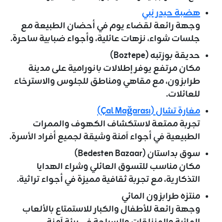
هضبة حيدر نبي
وجهة رائعة لقضاء يوم في أحضان الطبيعة مع
جلسات شواء، نزهات عائلية، وأجواء ضبابية ساحرة.
حديقة بوزتبه (Boztepe)
مكان مرتفع يوفر إطلالات بانورامية على مدينة
طرابزون، مع مقاهي ومناطق للجلوس والاسترخاء
للعائلات.
مغارة تشال (Çal Mağarası)
تجربة ممتعة لاستكشاف الكهوف والممرات
الطبيعية في أجواء آمنة وشيقة لجميع أفراد الأسرة.
سوق بداستان (Bedesten Bazaar)
مكان مناسب للتسوق العائلي وشراء الهدايا
التذكارية، مع تجربة ثقافية مميزة في أجواء تراثية.
منتزه طرابزون المائي
وجهة رائعة للأطفال والكبار للاستمتاع بالألعاب