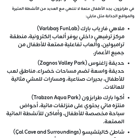
في طرابزون، يجد الأطفال متعة لا تنتهي مع العديد من الأنشطة المثيرة
والمواقع الجذابة مثل مايلي:
ملاهي فارياب بارك (Varlıbaş FunLab)
مركز ترفيهي داخلي يوفر ألعاب إلكترونية، منطقة
ترامبولين، وألعاب تفاعلية ممتعة للأطفال من
جميع الأعمار.
حديقة زاغنوس (Zagnos Valley Park)
حديقة واسعة تضم مساحات خضراء، مناطق لعب
للأطفال، بحيرات صناعية، ومسارات للمشي مثالية
للعائلات.
أكوا بارك طرابزون (Trabzon Aqua Park)
منتزه مائي يحتوي على منزلقات مائية، أحواض
سباحة مخصصة للأطفال، وأماكن للأنشطة المائية
الممتعة.
شاطئ كاليتشيسو (Çal Cave and Surroundings)