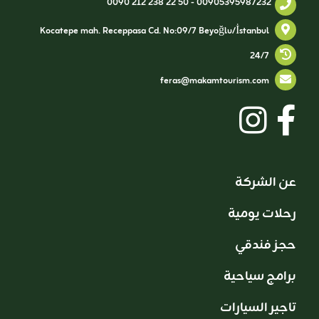
0090 212 238 22 50
-
00905395987232
Kocatepe mah. Receppasa Cd. No:09/7 Beyoğlu/İstanbul
24/7
feras@makamtourism.com
عن الشركة
رحلات يومية
حجز فندقي
برامج سياحية
تاجير السيارات