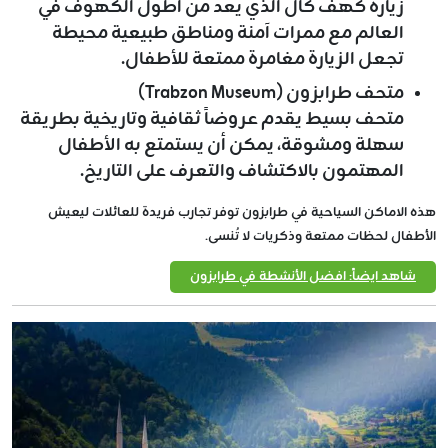
زيارة كهف كال الذي يعد من أطول الكهوف في
العالم مع ممرات آمنة ومناطق طبيعية محيطة
تجعل الزيارة مغامرة ممتعة للأطفال.
متحف طرابزون (Trabzon Museum)
متحف بسيط يقدم عروضاً ثقافية وتاريخية بطريقة
سهلة ومشوقة، يمكن أن يستمتع به الأطفال
المهتمون بالاكتشاف والتعرف على التاريخ.
هذه الاماكن السياحية في طرابزون توفر تجارب فريدة للعائلات ليعيش
الأطفال لحظات ممتعة وذكريات لا تُنسى.
شاهد ايضاً: افضل الأنشطة في طرابزون