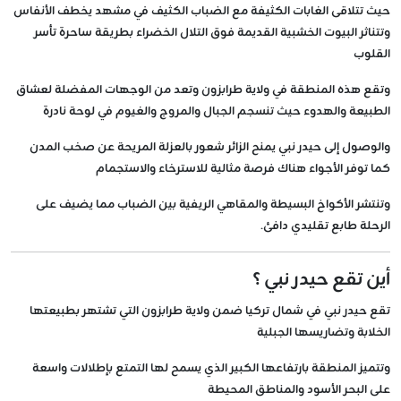
حيث تتلاقى الغابات الكثيفة مع الضباب الكثيف في مشهد يخطف الأنفاس
وتتناثر البيوت الخشبية القديمة فوق التلال الخضراء بطريقة ساحرة تأسر
القلوب
وتقع هذه المنطقة في ولاية طرابزون وتعد من الوجهات المفضلة لعشاق
الطبيعة والهدوء حيث تنسجم الجبال والمروج والغيوم في لوحة نادرة
والوصول إلى حيدر نبي يمنح الزائر شعور بالعزلة المريحة عن صخب المدن
كما توفر الأجواء هناك فرصة مثالية للاسترخاء والاستجمام
وتنتشر الأكواخ البسيطة والمقاهي الريفية بين الضباب مما يضيف على
الرحلة طابع تقليدي دافئ.
أين تقع حيدر نبي ؟
تقع حيدر نبي في شمال تركيا ضمن ولاية طرابزون التي تشتهر بطبيعتها
الخلابة وتضاريسها الجبلية
وتتميز المنطقة بارتفاعها الكبير الذي يسمح لها التمتع بإطلالات واسعة
على البحر الأسود والمناطق المحيطة