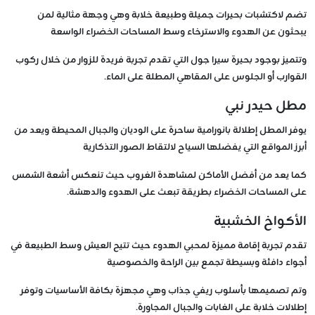
تضم لاكتشبات بحيرات جميلة وطبيعة خلابة وهي وجهة مثالية لمن
يبحثون عن الهدوء والاسترخاء وسط المساحات الخضراء الواسعة
وتتميز بوجود بحيرة سيرا جول التي تقدم تجربة فريدة للزوار من خلال ركوب
القوارب أو الجلوس على المقاهي المطلة على الماء.
مطل حيدر نبي
يوفر المطل إطلالة بانورامية ساحرة على الوديان والجبال المحيطة ويعد من
أبرز المواقع التي يفضلها السياح لالتقاط الصور التذكارية
كما يعد من أفضل الأماكن لمشاهدة الغروب حيث تنعكس أشعة الشمس
على المساحات الخضراء بطريقة تبعث على الهدوء والدهشة.
الأكواخ الخشبية
تقدم تجربة إقامة مميزة لمحبي الهدوء حيث تتيح العيش وسط الطبيعة في
أجواء دافئة وبسيطة تجمع بين الراحة والخصوصية
وتم تصميمها بأسلوب ريفي جذاب وهي مجهزة بكافة الأساسيات وتوفر
إطلالات خلابة على الغابات والجبال المجاورة.