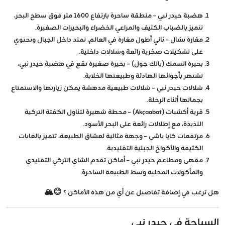
هضبة حيدر نبي – منطقة ساحرة بارتفاع 1600 متر فوق سطح البحر،
تتميز بالضباب الكثيف والمراعي الخضراء والبحيرات الصغيرة.
مغارة تشال – ثاني أطول مغارة في العالم، تمتد داخل الجبال وتحتوي
على تشكيلات صخرية رائعة وشلالات داخلية.
بحيرة السمك (بالك جول) – بحيرة صغيرة تقع في هضبة حيدر نبي،
تشتهر بأجوائها الهادئة وطبيعتها الخلابة.
شلالات حيدر نبي – شلالات طبيعية مدهشة يمكن زيارتها والاستمتاع
بجمالها أثناء الرحلة.
قرية أكشبات (Akçaabat) – محطة شهيرة لتناول الكفتة التركية
اللذيذة، مع إطلالات رائعة على البحر الأسود.
مرتفعات كايا باشي – وجهة مثالية لعشاق الطبيعة، تتميز بالغابات
الكثيفة والأكواخ الجبلية التقليدية.
مقهى ومطاعم حيدر نبي – أماكن تقدم الشاي التركي التقليدي
والمأكولات المحلية وسط الطبيعة الساحرة.
هل ترغب في إضافة تفاصيل عن أي من هذه الأماكن ؟ 😊🏔️
السياحة في حيدر نبي