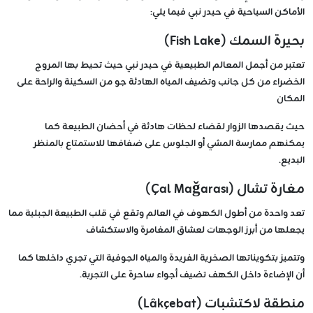
الأماكن السياحية في حيدر نبي فيما يلي:
بحيرة السمك (Fish Lake)
تعتبر من أجمل المعالم الطبيعية في حيدر نبي حيث تحيط بها المروج
الخضراء من كل جانب وتضيف المياه الهادئة جو من السكينة والراحة على
المكان
حيث يقصدها الزوار لقضاء لحظات هادئة في أحضان الطبيعة كما
يمكنهم ممارسة المشي أو الجلوس على ضفافها للاستمتاع بالمنظر
البديع.
مغارة تشال (Çal Mağarası)
تعد واحدة من أطول الكهوف في العالم وتقع في قلب الطبيعة الجبلية مما
يجعلها من أبرز الوجهات لعشاق المغامرة والاستكشاف
وتتميز بتكويناتها الصخرية الفريدة والمياه الجوفية التي تجري داخلها كما
أن الإضاءة داخل الكهف تضيف أجواء ساحرة على التجربة.
منطقة لاكتشبات (Lâkçebat)