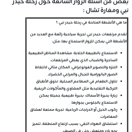
بعض من اسئلة الزوار الشائعة حول رحلة حيدر
نبي ومغارة تشال :
ما هي الأنشطة المتاحة في رحلة حيدر نبي ؟
تقدم مرتفعات حيدر نبي تجربة سياحية رائعة مع العديد من
الأنشطة التي يمكن للزوار الاستمتاع بها، مثل:
الاستمتاع بالطبيعة الخلابة: مشاهدة المناظر الطبيعية
الساحرة والضباب الذي يغطي المرتفعات.
التنزه والتصوير الفوتوغرافي: المكان مثالي لالتقاط
الصور البانورامية للجبال والمراعي الخضراء.
تناول الطعام في المطاعم المحلية: تذوق الأطباق
التركية التقليدية مثل المشاوي والمأكولات الريفية.
زيارة بحيرة الأسماك: بحيرة طبيعية جميلة يمكن
الاستمتاع بالجلوس بجوارها.
ركوب الخيل أو الدراجات الرباعية: تجربة ممتعة لعشاق
المغامرات.
استنشاق الهواء النقي: بسبب ارتفاع المنطقة، تتميز
بجو بارد ومنعش حتى في الصيف.