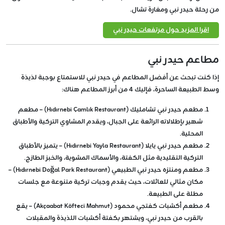
من رحلة حيدر نبي ومغارة تشال.
اقرا المزيد حول مرتفعات حيدر نبي
مطاعم حيدر نبي
إذا كنت تبحث عن أفضل المطاعم في حيدر نبي للاستمتاع بوجبة لذيذة
وسط الطبيعة الساحرة، فإليك 4 من أبرز المطاعم هناك:
مطعم حيدر نبي تشامليك (Hıdırnebi Çamlık Restaurant) – مطعم
شهير بإطلالاته الرائعة على الجبال، ويقدم المشاوي التركية والأطباق
المحلية.
مطعم حيدر نبي يايلا (Hıdırnebi Yayla Restaurant) – يتميز بالأطباق
التركية التقليدية مثل الكفتة، والأسماك المشوية، والخبز الطازج.
مطعم ومنتزه حيدر نبي الطبيعي (Hıdırnebi Doğal Park Restaurant) –
مكان مثالي للعائلات، حيث يقدم وجبات تركية متنوعة مع جلسات
مطلة على الطبيعة.
مطعم أكشبات كفتجي محمود (Akçaabat Köfteci Mahmut) – يقع
بالقرب من حيدر نبي، ويشتهر بكفتة أكشبات اللذيذة والمقبلات