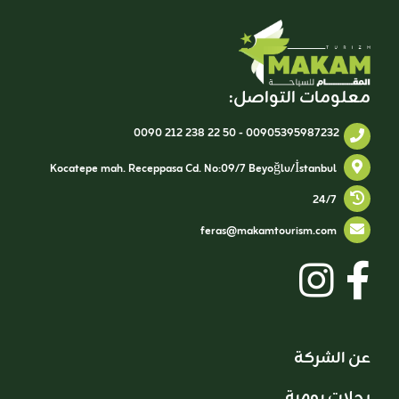
معلومات التواصل:
0090 212 238 22 50
-
00905395987232
Kocatepe mah. Receppasa Cd. No:09/7 Beyoğlu/İstanbul
24/7
feras@makamtourism.com
عن الشركة
رحلات يومية