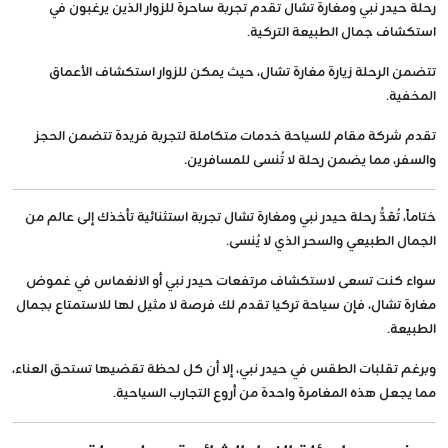
رحلة حيدر نبي ومغارة تشال تقدم تجربة ساحرة للزوار الذين يرغبون في
استكشاف جمال الطبيعة التركية.
تتضمن الرحلة زيارة مغارة تشال، حيث يمكن للزوار استكشاف الأعماق
المخفية.
تقدم شركة مقام للسياحة خدمات متكاملة لتجربة فريدة تتضمن الحجز
والسفر، مما يضمن رحلة لا تُنسى للمسافرين.
ختاماً، تُعَدُّ رحلة حيدر نبي ومغارة تشال تجربة استثنائية تأخذك إلى عالم من
الجمال الطبيعي والسحر الذي لا يُنسى.
سواء كنت تسعى لاستكشاف مرتفعات حيدر نبي أو الانغماس في غموض
مغارة تشال، فإن سياحة تركيا تقدم لك فرصة لا مثيل لها للاستمتاع بجمال
الطبيعة.
وبرغم تقلبات الطقس في حيدر نبي، إلا أن كل لحظة تقضيها تستحق العناء،
مما يجعل هذه المغامرة واحدة من أروع التجارب السياحية.