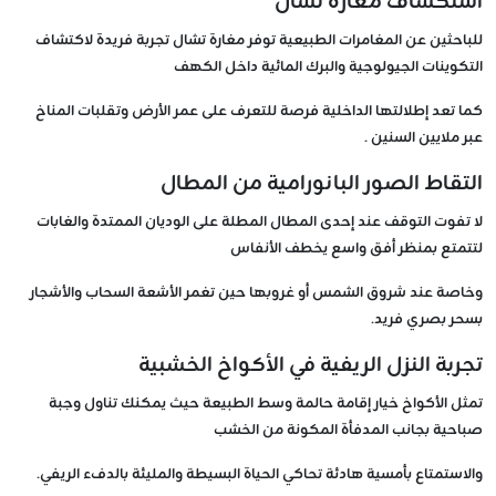
استكشاف مغارة تشال
للباحثين عن المغامرات الطبيعية توفر مغارة تشال تجربة فريدة لاكتشاف
التكوينات الجيولوجية والبرك المائية داخل الكهف
كما تعد إطلالتها الداخلية فرصة للتعرف على عمر الأرض وتقلبات المناخ
عبر ملايين السنين .
التقاط الصور البانورامية من المطال
لا تفوت التوقف عند إحدى المطال المطلة على الوديان الممتدة والغابات
لتتمتع بمنظر أفق واسع يخطف الأنفاس
وخاصة عند شروق الشمس أو غروبها حين تغمر الأشعة السحاب والأشجار
بسحر بصري فريد.
تجربة النزل الريفية في الأكواخ الخشبية
تمثل الأكواخ خيار إقامة حالمة وسط الطبيعة حيث يمكنك تناول وجبة
صباحية بجانب المدفأة المكونة من الخشب
والاستمتاع بأمسية هادئة تحاكي الحياة البسيطة والمليئة بالدفء الريفي.