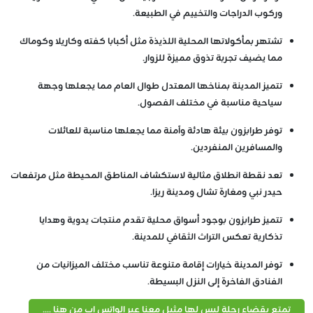
وركوب الدراجات والتخييم في الطبيعة.
تشتهر بمأكولاتها المحلية اللذيذة مثل أكبابا كفته وكاريلا وكوماك
مما يضيف تجربة تذوق مميزة للزوار.
تتميز المدينة بمناخها المعتدل طوال العام مما يجعلها وجهة
سياحية مناسبة في مختلف الفصول.
توفر طرابزون بيئة هادئة وآمنة مما يجعلها مناسبة للعائلات
والمسافرين المنفردين.
تعد نقطة انطلاق مثالية لاستكشاف المناطق المحيطة مثل مرتفعات
حيدر نبي ومغارة تشال ومدينة ريزا.
تتميز طرابزون بوجود أسواق محلية تقدم منتجات يدوية وهدايا
تذكارية تعكس التراث الثقافي للمدينة.
توفر المدينة خيارات إقامة متنوعة تناسب مختلف الميزانيات من
الفنادق الفاخرة إلى النزل البسيطة.
تمتع بقضاء رحلة ليس لها مثيل معنا عبر الواتس اب من هنا ....