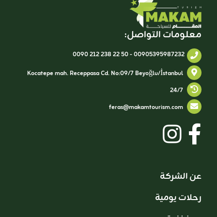
معلومات التواصل:
0090 212 238 22 50
-
00905395987232
Kocatepe mah. Receppasa Cd. No:09/7 Beyoğlu/İstanbul
24/7
feras@makamtourism.com
عن الشركة
رحلات يومية