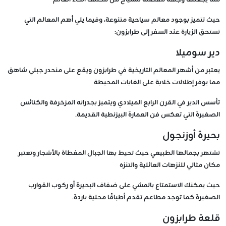
مما يجعلها وجهة مفضلة للسياح من مختلف أنحاء العالم
حيث تتميز بوجود معالم سياحية متنوعة، وفيما يلي أهم المعالم التي
تستحق الزيارة عند السفر إلى طرابزون:
دير سوميلا
يعتبر من أشهر المعالم التاريخية في طرابزون ويقع على منحدر جبلي شاهق
مما يوفر إطلالات خلابة على الغابات المحيطة
تأسس الدير في القرن الرابع الميلادي ويتميز بجدرانه المزخرفة والكنائس
الصغيرة التي تعكس فن العمارة البيزنطية القديمة.
بحيرة أوزنجول
تشتهر بجمالها الطبيعي حيث تحيط بها الجبال المغطاة بالأشجار وتعتبر
مكان مثالي للنزهات العائلية والتنزه
حيث يمكنك الاستمتاع بالمشي على ضفاف البحيرة أو ركوب القوارب
الصغيرة كما توجد مطاعم تقدم أطباقًا محلية باردة.
قلعة طرابزون