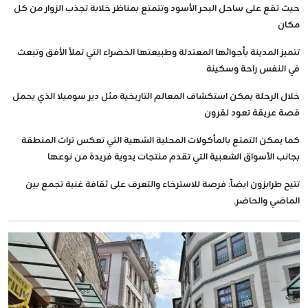
حيث تقع على ساحل البحر الأسود وتتمتع بمناظر خلابة تجذب الزوار من كل
مكان
تتميز المدينة بأجوائها المعتدلة وطبيعتها الخضراء التي تملأ الأفق وتبعث
في النفس راحة وسكينة
خلال الرحلة يمكن استكشاف المعالم التاريخية مثل دير سوميلا الذي يحمل
قصة عريقة تعود لقرون
كما يمكن التمتع بالمأكولات المحلية الشهية التي تعكس تراث المنطقة
بجانب الأسواق الشعبية التي تقدم منتجات يدوية فريدة من نوعها
تتيح طرابزون ايضاً: فرصة للاسترخاء والتعرف على ثقافة غنية تجمع بين
الماضي والحاضر.